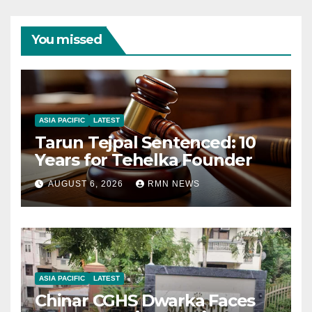
You missed
ASIA PACIFIC
LATEST
Tarun Tejpal Sentenced: 10
Years for Tehelka Founder
AUGUST 6, 2026
RMN NEWS
ASIA PACIFIC
LATEST
Chinar CGHS Dwarka Faces