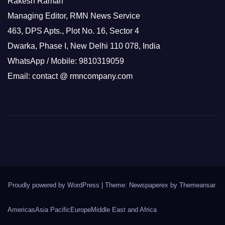
Rakesh Raman
Managing Editor, RMN News Service
463, DPS Apts., Plot No. 16, Sector 4
Dwarka, Phase I, New Delhi 110 078, India
WhatsApp / Mobile: 9810319059
Email: contact @ rmncompany.com
Proudly powered by WordPress
|
Theme: Newspaperex by
Themeansar
.
Americas
Asia Pacific
Europe
Middle East and Africa