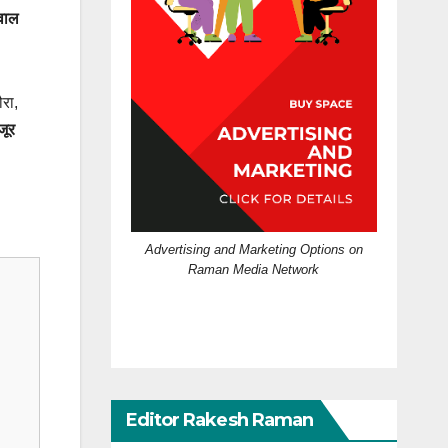
वाल
रा,
जूर
Advertising and Marketing Options on
Raman Media Network
Editor Rakesh Raman