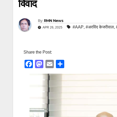
विवाद
By
RMN News
#AAP
,
#अरविंद केजरीवाल
,
APR 26, 2025
Share the Post:
F
M
E
S
a
a
m
h
c
st
ail
ar
e
o
e
b
d
o
o
o
n