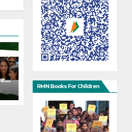
ce
RMN Books For Children
S