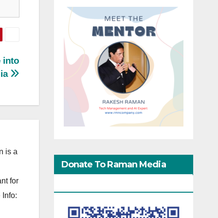
 into
dia
 is a
Donate To Raman Media
nt for
Network
Info: