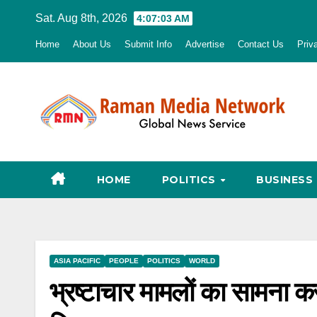
Skip
Sat. Aug 8th, 2026
4:07:04 AM
to
Home
About Us
Submit Info
Advertise
Contact Us
Priv
content
HOME
POLITICS
BUSINESS
ASIA PACIFIC
PEOPLE
POLITICS
WORLD
भ्रष्टाचार मामलों का सामना क