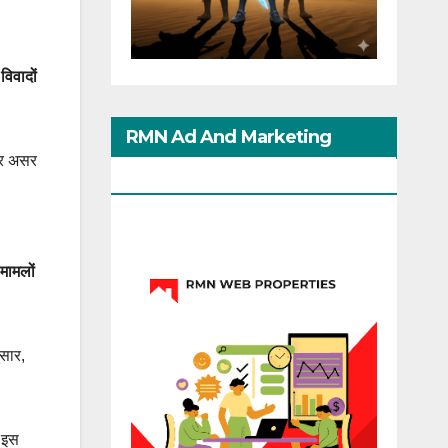
ा
विवादों
RMN Ad And Marketing
 पर असर
Options
 मामलों
ुसार,
े इस