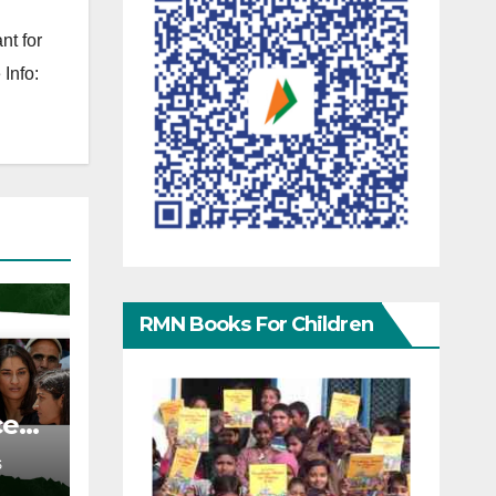
nt for
Info:
RMN Books For Children
ce
S