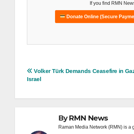
If you find RMN News
Donate Online (Secure Payme
Post
Volker Türk Demands Ceasefire in Ga
Israel
navigation
By
RMN News
Raman Media Network (RMN) is a g