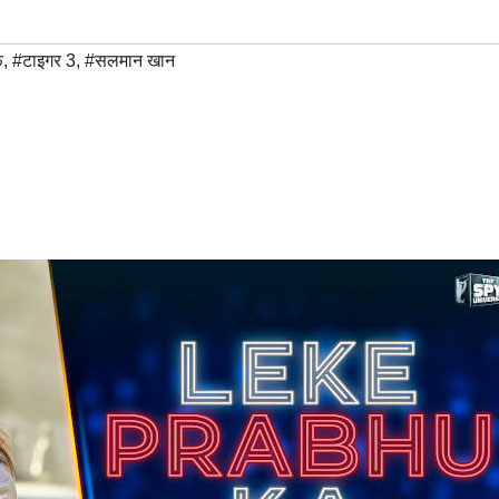
फ
,
#टाइगर 3
,
#सलमान खान