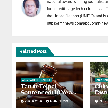
national award-winning journalist 
former edit-page tech columnist at 
the United Nations (UNIDO) and is a
https://rmnnews.com/about-rmn-new
Related Post
ASIA PACIFIC
LATEST
ASIA PAC
Tarun Tejpal
Chin
Sentenced: 10 Years
Dwar
for Tehelka
Corr
AUG 6, 2026
RMN NEWS
AUG 5
Founder