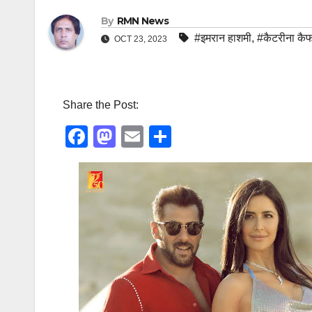
By
RMN News
#इमरान हाशमी
,
#कैटरीना कै
OCT 23, 2023
Share the Post:
F
M
E
S
a
a
m
h
c
st
ail
ar
e
o
e
b
d
o
o
o
n
k