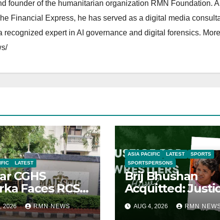
and founder of the humanitarian organization RMN Foundation. A
The Financial Express, he has served as a digital media consulta
 recognized expert in AI governance and digital forensics. More 
s/
ASIA PACIFIC
LATEST
SPORTS
IFIC
LATEST
SPORTSPERSONS
ar CGHS
Brij Bhushan
ka Faces RCS
Acquitted: Justi
uption Inquiry
Denied
, 2026
RMN NEWS
AUG 4, 2026
RMN NEW