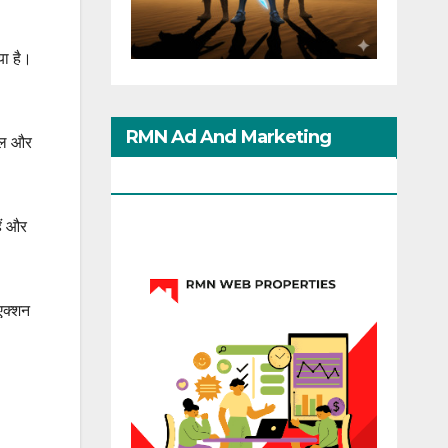
या है।
RMN Ad And Marketing
मिल और
Options
ैं और
एक्शन