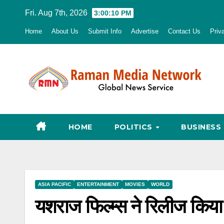
Skip
Fri. Aug 7th, 2026
3:00:11 PM
to
Home
About Us
Submit Info
Advertise
Contact Us
Priv
content
HOME
POLITICS
BUSINESS
ASIA PACIFIC
ENTERTAINMENT
MOVIES
WORLD
यशराज फिल्म्स ने रिलीज किया 