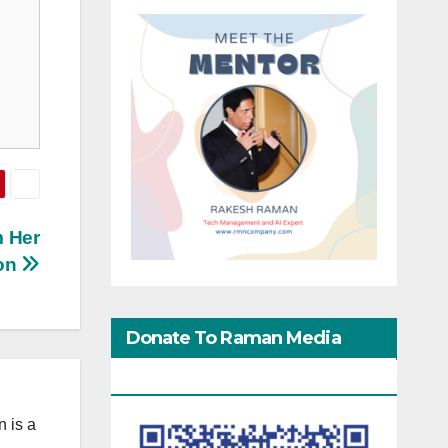
m Her
on
Donate To Raman Media
Network
 is a