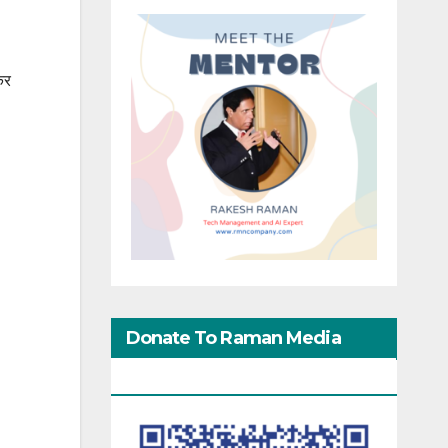
कर
Donate To Raman Media
Network