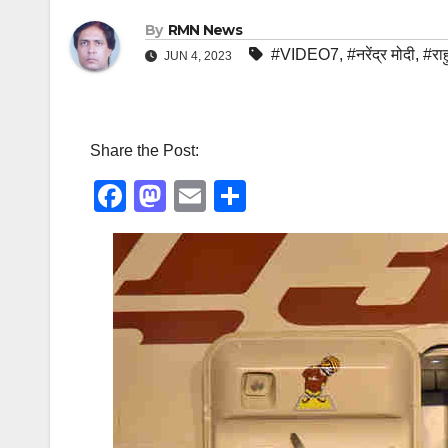
By
RMN News
#VIDEO7
,
#नरेंद्र मोदी
,
#राह
JUN 4, 2023
Share the Post:
F
M
E
S
a
a
m
h
c
st
ail
ar
e
o
e
b
d
o
o
o
n
k