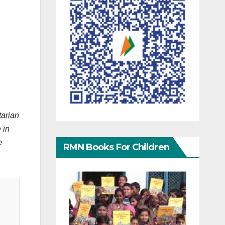
tarian
 in
e
RMN Books For Children