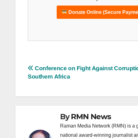
Donate Online (Secure Payme
Post
Conference on Fight Against Corrupti
Southern Africa
navigation
By
RMN News
Raman Media Network (RMN) is a g
national award-winning journalist 