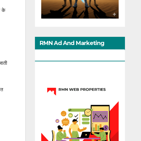
ी के
RMN Ad And Marketing
Options
बजाती
ित