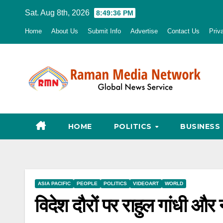
Skip
Sat. Aug 8th, 2026
8:49:37 PM
to
Home
About Us
Submit Info
Advertise
Contact Us
Priv
content
HOME
POLITICS
BUSINESS
ASIA PACIFIC
PEOPLE
POLITICS
VIDEOART
WORLD
विदेश दौरों पर राहुल गांधी औ