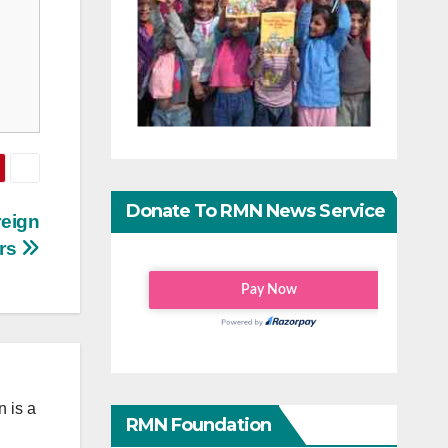
Donate To RMN News Service
reign
rs
 is a
RMN Foundation