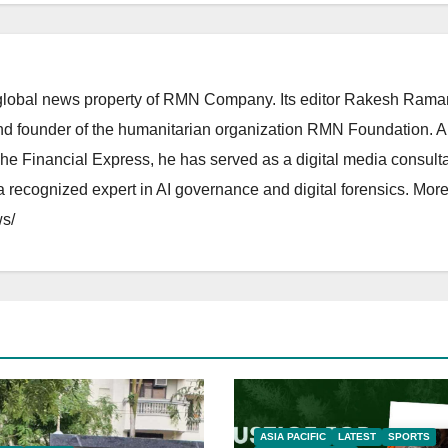
lobal news property of RMN Company. Its editor Rakesh Raman
and founder of the humanitarian organization RMN Foundation. A
The Financial Express, he has served as a digital media consulta
 recognized expert in AI governance and digital forensics. More 
s/
ASIA PACIFIC
LATEST
SPORTS