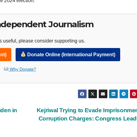
e 2024 election.
ndependent Journalism
 useful, please consider supporting us.
nt)
Donate Online (International Payment)
Why Donate?
den in
Kejriwal Trying to Evade Imprisonme
Corruption Charges: Congress Lea