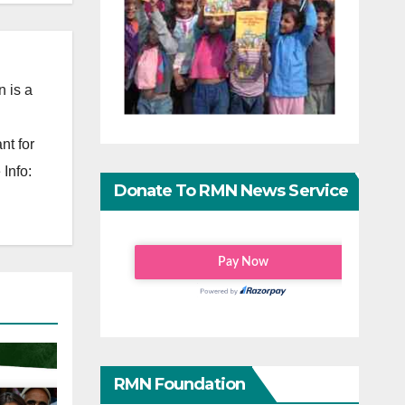
 is a
nt for
Info:
Donate To RMN News Service
RMN Foundation