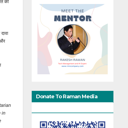
यत की
 दावा
 और
ा
Donate To Raman Media
tarian
Network
 in
e