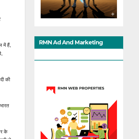
र
RMN Ad And Marketing
ें हैं,
े,
Options
ोदी की
 भारत
र के