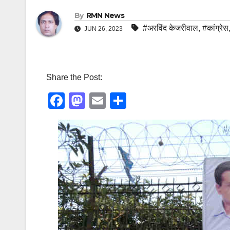
By
RMN News
#अरविंद केजरीवाल
,
#कांग्रेस
JUN 26, 2023
Share the Post:
F
M
E
S
a
a
m
h
c
st
ail
ar
e
o
e
b
d
o
o
o
n
k