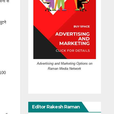
ानी से
घुटने
Advertising and Marketing Options on
Raman Media Network
 100
Editor Rakesh Raman