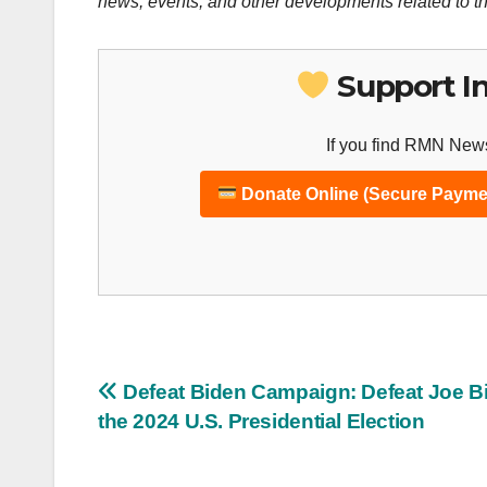
news, events, and other developments related to th
Support I
If you find RMN News
Donate Online (Secure Payme
Post
Defeat Biden Campaign: Defeat Joe Bi
the 2024 U.S. Presidential Election
navigation