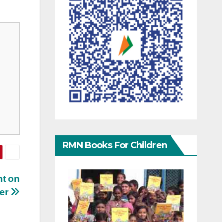
RMN Books For Children
nt on
der