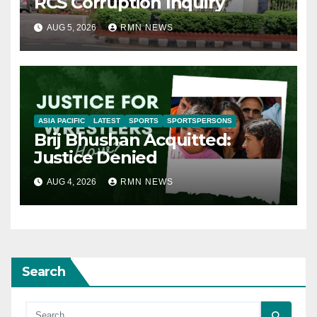
RCS Corruption Inquiry
AUG 5, 2026
RMN NEWS
ASIA PACIFIC
LATEST
SPORTS
SPORTSPERSONS
Brij Bhushan Acquitted:
Justice Denied
AUG 4, 2026
RMN NEWS
Search