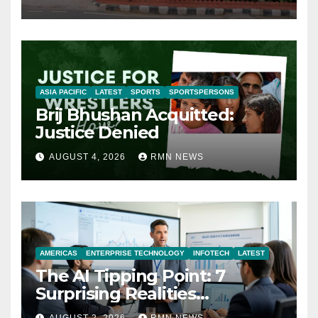
ASIA PACIFIC
LATEST
SPORTS
SPORTSPERSONS
Brij Bhushan Acquitted:
Justice Denied
AUGUST 4, 2026
RMN NEWS
AMERICAS
ENTERPRISE TECHNOLOGY
INFOTECH
LATEST
The AI Tipping Point: 7
Surprising Realities
Reshaping the Modern