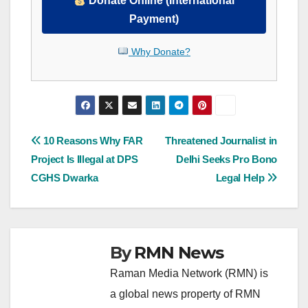
Donate Online (International
Payment)
Why Donate?
Post
10 Reasons Why FAR
Threatened Journalist in
Project Is Illegal at DPS
Delhi Seeks Pro Bono
navigation
CGHS Dwarka
Legal Help
By
RMN News
Raman Media Network (RMN) is
a global news property of RMN