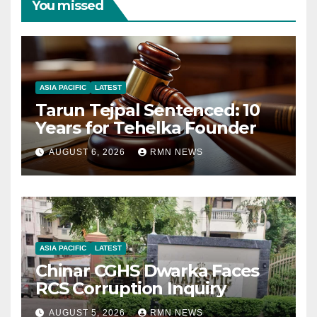
You missed
ASIA PACIFIC
LATEST
Tarun Tejpal Sentenced: 10
Years for Tehelka Founder
AUGUST 6, 2026
RMN NEWS
ASIA PACIFIC
LATEST
Chinar CGHS Dwarka Faces
RCS Corruption Inquiry
AUGUST 5, 2026
RMN NEWS