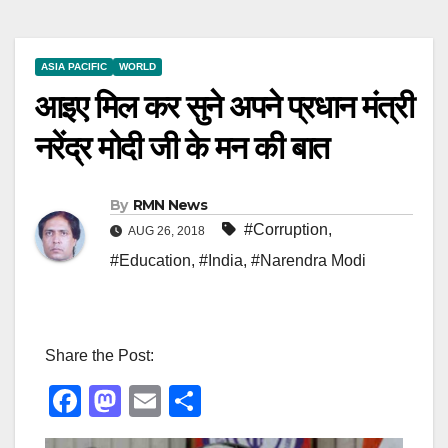
ASIA PACIFIC
WORLD
आइए मिल कर सुने अपने प्रधान मंत्री
नरेंद्र मोदी जी के मन की बात
By
RMN News
#Corruption
,
AUG 26, 2018
#Education
,
#India
,
#Narendra Modi
Share the Post:
F
M
E
S
a
a
m
h