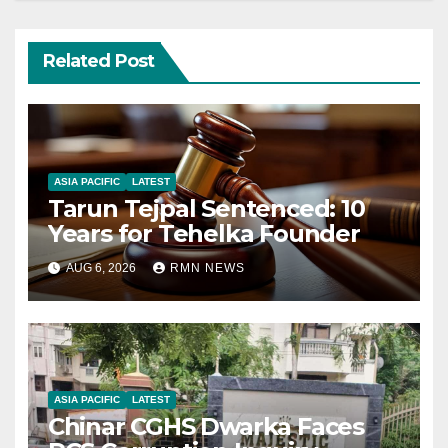
Related Post
ASIA PACIFIC
LATEST
Tarun Tejpal Sentenced: 10
Years for Tehelka Founder
AUG 6, 2026
RMN NEWS
ASIA PACIFIC
LATEST
Chinar CGHS Dwarka Faces