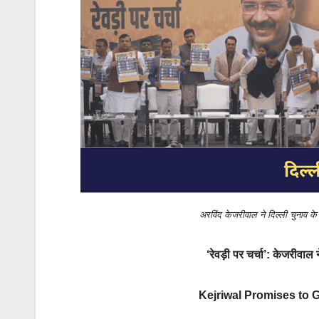
k
अरविंद केजरीवाल ने दिल्ली चुनाव क
‘रेवड़ी पर चर्चा’: केजरीवाल न
Kejriwal Promises to Gi