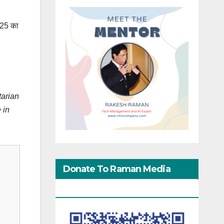
025 का
tarian
 in
Donate To Raman Media
Network