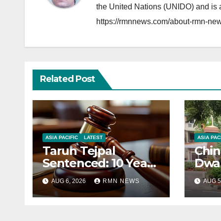
the United Nations (UNIDO) and is a
https://rmnnews.com/about-rmn-new
Related Post
ASIA PACIFIC
LATEST
ASIA PAC
Tarun Tejpal
Chin
Sentenced: 10 Years
Dwar
for Tehelka
Corr
AUG 6, 2026
RMN NEWS
AUG 5
Founder