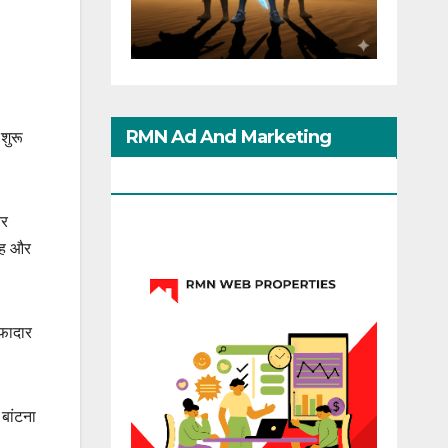
RMN Ad And Marketing
शुरू
Options
और
 वह और
वफादार
 बांटना