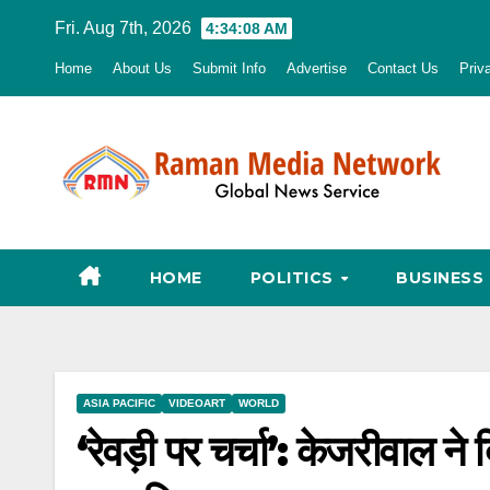
Skip
Fri. Aug 7th, 2026
4:34:09 AM
to
Home
About Us
Submit Info
Advertise
Contact Us
Priv
content
HOME
POLITICS
BUSINESS
ASIA PACIFIC
VIDEOART
WORLD
‘रेवड़ी पर चर्चा’: केजरीवाल ने द