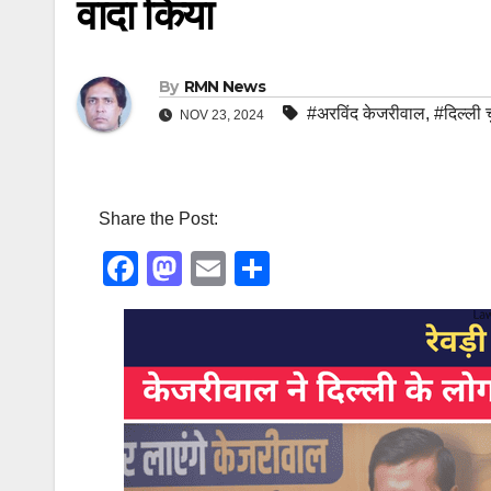
वादा किया
By
RMN News
#अरविंद केजरीवाल
,
#दिल्ली 
NOV 23, 2024
Share the Post:
F
M
E
S
a
a
m
h
c
st
ail
ar
e
o
e
b
d
o
o
o
n