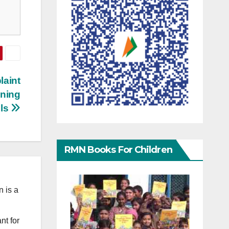
laint
ening
ls
RMN Books For Children
 is a
nt for