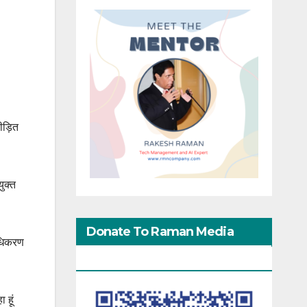
ीड़ित
ुक्त
Donate To Raman Media
ाधिकरण
Network
 हूं