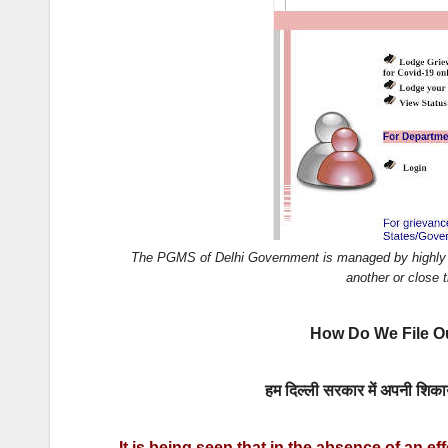
k
The PGMS of Delhi Government is managed by highly co
another or close 
How Do We File O
हम दिल्ली सरकार में अपनी शि
It is being seen that in the absence of an ef