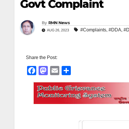
Govt Complaint
By
RMN News
#Complaints
,
#DDA
,
#D
AUG 26, 2023
Share the Post:
F
M
E
S
a
a
m
h
c
st
ail
ar
e
o
e
b
d
o
o
o
n