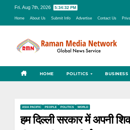
Skip
Fri. Aug 7th, 2026
5:34:33 PM
to
Home
About Us
Submit Info
Advertise
Contact Us
Priv
content
HOME
POLITICS
BUSINESS
ASIA PACIFIC
PEOPLE
POLITICS
WORLD
हम दिल्ली सरकार में अपनी शि