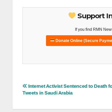
Support I
If you find RMN News
Donate Online (Secure Payme
Post
Internet Activist Sentenced to Death f
Tweets in Saudi Arabia
navigation