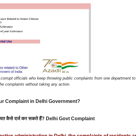
rrupt officials who keep throwing public complaints from one department to
the complaints without taking any action.
ur Complaint in Delhi Government?
कायत कैसे दर्ज कर सकते हैं? Delhi Govt Complaint
fective administration in Delhi, the complaints of residents a