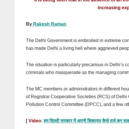
increasing exp
By
Rakesh Raman
The Delhi Government is embroiled in extreme conf
has made Delhi a living hell where aggrieved peop
The situation is particularly precarious in Delhi’s 
criminals who masquerade as the managing commit
The MC members or administrators in different hou
of Registrar Cooperative Societies (RCS) of Delhi
Pollution Control Committee (DPCC), and a few ot
[
Video
:
हम दिल्ली सरकार में अपनी शिकायत कैसे दर्ज कर