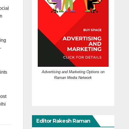
ocial
in
ing
–
Advertising and Marketing Options on
ints
Raman Media Network
post
lhi
Editor Rakesh Raman