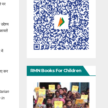
े पर
द्देश्य
कायतें
में
RMN Books For Children
लिए कर
tarian
 in