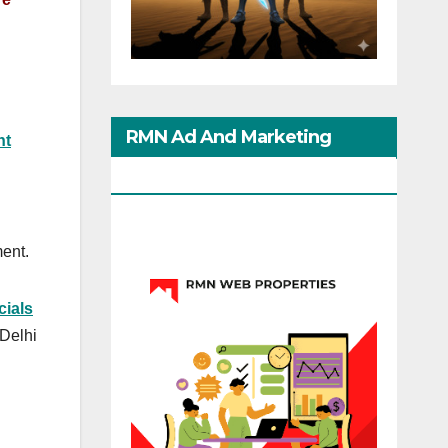
RMN Ad And Marketing
ht
Options
ent.
icials
 Delhi